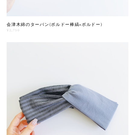
会津木綿のターバン(ボルドー棒縞×ボルドー)
¥2,750