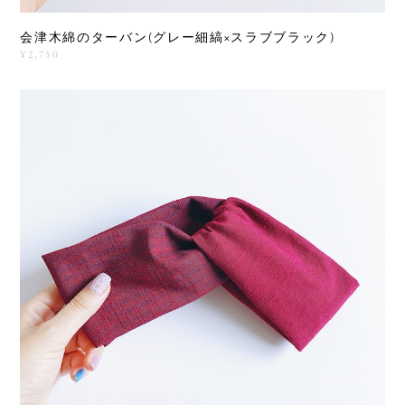
会津木綿のターバン(グレー細縞×スラブブラック)
¥2,750