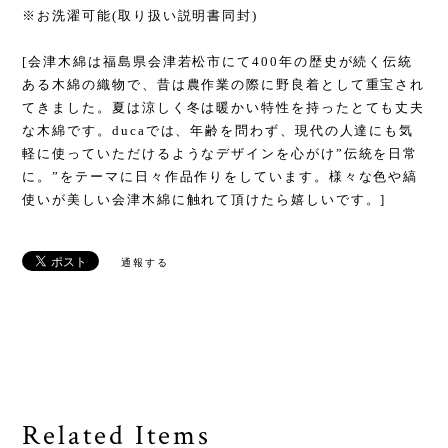
※お洗濯可能(取り扱い説明書同封)
[会津木綿は福島県会津若松市にて400年の歴史が続く伝統
ある木綿の織物で、昔は農作業の際に野良着として重宝され
てきました。夏は涼しく冬は暖かい特性を持ったとても丈夫
な木綿です。ducaでは、年齢を問わず、現代の人達にも気
軽に使っていただけるようなデザインを心がけ”伝統を日常
に。”をテーマに日々作品作りをしています。様々な色や縞
使いが美しい会津木綿に触れて頂けたら嬉しいです。]
通報する
Related Items